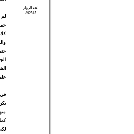
عدد الزوار
892515
حمد
كلا
وال
حتى
الج
الش
على
في 
يكن
منه
كما
لكي