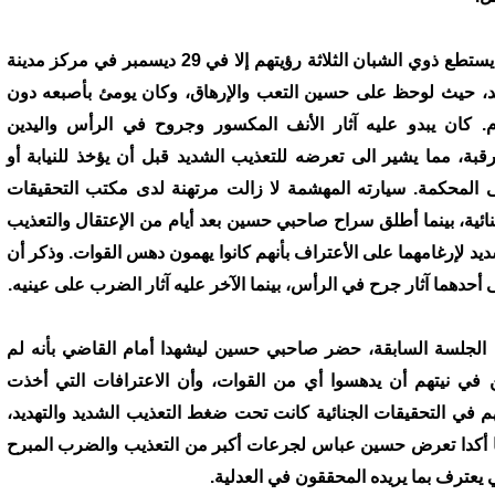
لم يستطع ذوي الشبان الثلاثة رؤيتهم إلا في 29 ديسمبر في مركز مدينة
، حيث لوحظ على حسين التعب والإرهاق، وكان يومئ بأصبعه دون
م. كان يبدو عليه آثار الأنف المكسور وجروح في الرأس واليدين
رقبة، مما يشير الى تعرضه للتعذيب الشديد قبل أن يؤخذ للنيابة أو
 المحكمة. سيارته المهشمة لا زالت مرتهنة لدى مكتب التحقيقات
نائية، بينما أطلق سراح صاحبي حسين بعد أيام من الإعتقال والتعذيب
ديد لإرغامهما على الأعتراف بأنهم كانوا يهمون دهس القوات. وذكر أن
 أحدهما آثار جرح في الرأس، بينما الآخر عليه آثار الضرب على عينيه.
الجلسة السابقة، حضر صاحبي حسين ليشهدا أمام القاضي بأنه لم
 في نيتهم أن يدهسوا أي من القوات، وأن الاعترافات التي أخذت
م في التحقيقات الجنائية كانت تحت ضغط التعذيب الشديد والتهديد،
 أكدا تعرض حسين عباس لجرعات أكبر من التعذيب والضرب المبرح
 يعترف بما يريده المحققون في العدلية.