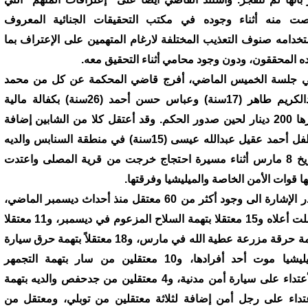
صت منه أثناء وجوده في مكتب التحقيقات الجنائية المعروف
تخدامه صنوف التعذيب المختلفة لارغام المتهمين على الإعتراف بما
ده المحققون، ودون وجود محامي أثناء التحقيق معه.
 جلسة الخميس الماضي، أفرج قاضي المحكمة عن كل من محمد
عبدالكريم طاهر (17سنة) وعباس حسن أحمد (26سنة) بكفالة مالية
قدرها 200 دينار لحين صدور الحكم. وقد أعتقل كلا من الشابين إضافة
للطفل أحمد عقيل عبدالله عيسى (15سنة) في منطقة السنابس والديه
بتاريخ 8 مارس أثناء مسيرة احتجاج خرجت من قرية المصلى واعتدت
ها قوات الأمن الخاصة والميليشيا وفرقتها.
تجدر الإشارة الى وجود أكثر من 60 معتقل منذ أحداث ديسمبر الماضي،
شملت أعلاه و15 معتقلا بتهمة السلاح المزعوم في ديسمبر، و11 معتقلا
بتهمة حرقة مزرعة عطية الله في مارس، و18 معتقلاً بتهمة حرق سيارة
الميليشيا موت أحد أفرادها، و10 معتقلين من سار بتهمة التجمهر
والأعتداء على سيارة أمن مدنية، و4 معتقلين من جدحفص والديه بتهمة
عتداء على رجل أمن إضافة لثلاثة معتقلين من توبلي، ومعتقل من