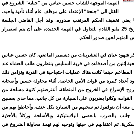
التهمة الموجهة للشاب حسين عباس من "جناية" الشروع في
القتل الى "جنحة" الإعتداء على موظف عام أثناء تأدية واجبه،
 يعني تخفيف الحكم المرتقب صدوره. وقد أجل القاضي الجلسة
لتاريخ 25 مايو القادم للتداول في التهمة الجديدة، على أن يتم استمرار
 المتهم لحين صدور الحكم.
ر شهود عيان في العشرينات من ديسمبر الماضي، كان حسين عباس
بة إثنين من أصدقاءه في قرية السنابس ينتظرون طلب العشاء عند
 المطاعم حينما كانت هناك عمليات احتجاجية في القرية وتزامن ذلك
د أعداد كبيرة من قوات الأمن الخاصة. أثناء محاولة حسين وأصحابه
روج الإسراع في الخروج من المنطقة، أعترضتهم كتيبة مسلحة من
 القوات، وكانوا يضربون على السيارة من كل جانب، مما حدى بحسين
 معه أن يتوقفوا. تم سحبهم من السيارة بكل عنف، وأحاطوا بهم من
جانب بالضرب بالعصى البلاستيكية وبالأسلحة وركلاً بالأحذية
سكرية. تم اعتقالهم في حينها وتوجيه لهم تهمة محاولة الشروع في
ل.