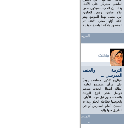
الماضي سيتركّز على الأمّة،
وقلنا: إنّ الحديث سيكون ضمن
عدّة عناوين، وبعض العناوين
التي تتصل بهذا الموضع وهو
الأمّة أوّلها معنى الأمّة، ثم
المقصود بالأمّة الواحدة - وقد ذ
...
المزيد
..
التربية والعنف
المدرسي ...
سيناريو تتكرر مشاهده يومياً
على مرأى ومسمع العامة،
أبطاله أطفال اتحدت ضدهم
عوامل شتى لنزع البراءة
والصفاء منهم قبل فوات الأوان،
ولتعوضها فظاظة الخلق وبذاءة
اللسان. أمام المدارس أو في
الطريق منها وإليه ...
المزيد
..