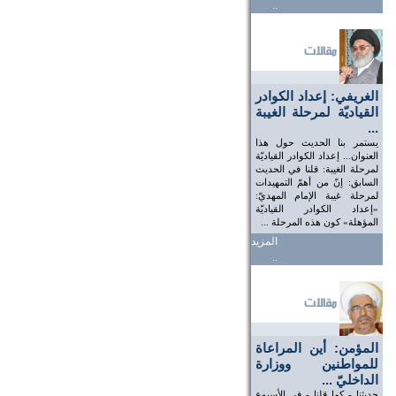
..
الغريفي: إعداد الكوادر
القياديّة لمرحلة الغيبة
...
يستمر بنا الحديث حول هذا
العنوان... إعداد الكوادر القياديّة
لمرحلة الغيبة: قلنا في الحديث
السابق: إنّ من أهمّ التمهيدات
لمرحلة غيبة الإمام المهديّ:
«إعداد الكوادر القياديّة
المؤهلة» كون هذه المرحلة ...
المزيد
..
المؤمن: أين المراعاة
للمواطنين ووزارة
الداخليّ ...
حديثنا - كما قلنا - في الأسبوع