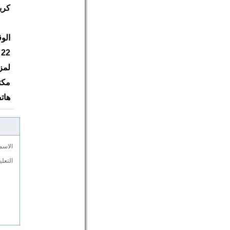
كرب
الوقت: 5:30م التوقي
22 أبريل 2008م
لمز
مكت
هاتف: 8179-3966-73
الاسم
التعل