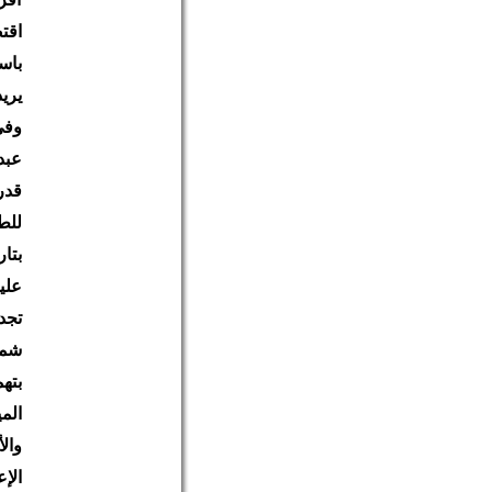
اقت
باس
يري
وفي
علي
الإ