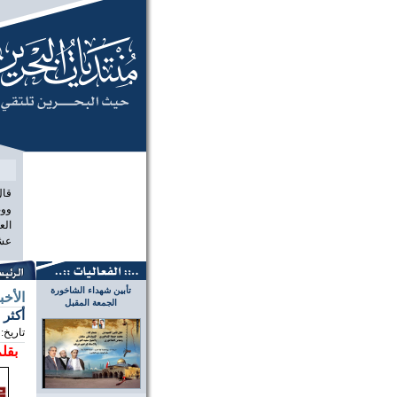
منتديات البح
قال
ووص
الع
عشر
تأبين شهداء الشاخورة
الأخب
الجمعة المقبل
أكثر من 60 معتقل، منذ أحداث ديسمبر، ال
تاريخ:
بقلم