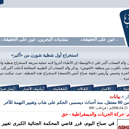
رين، عين على الحقيقة،، منتديات البحرين، عين على الحقيقة،، من
استخراج أول شظية شوزن من «أكبر»
 والد المصاب أكبر علي لـ»الوسط» إن الأطباء أجروا لابنه عملية سريعة لاستخراج شظية و
لت بالقرب من منطقة «الحوض». وذكر والد المصاب أن الطبيبة المعالجة أدخلت أكبر إلى غ
اشرة وخمس وأربعين دقيقة صباح أمس (الجمعة) لاستخراج هذه الشظية، حيث تمكنت من ذ
ة. ...
ار »
بيانات
حكم على شاب وتغيير التهمة للآخر
2008-04-23
م | قراءات: 969
: حركة الحريات والديمقراطية - حق
في صباح اليوم، قرر قاضي المحكمة الجنائية الكبرى تغيير