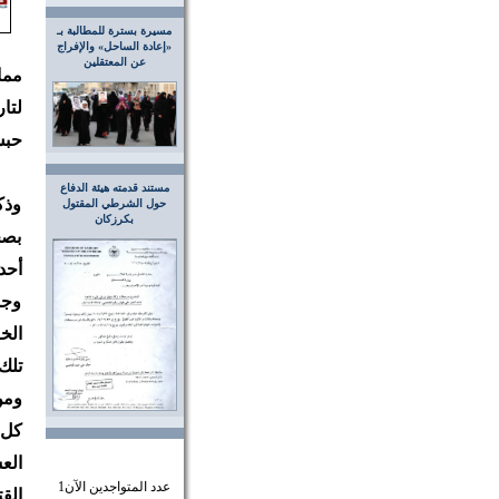
مسيرة بسترة للمطالبة بـ
«إعادة الساحل» والإفراج
عن المعتقلين
مما
حبس
مستند قدمته هيئة الدفاع
وذك
حول الشرطي المقتول
بكرزكان
بصح
أحد
وجو
الخ
تلك
ومن
كل 
الع
عدد المتواجدين الآن
1
القت