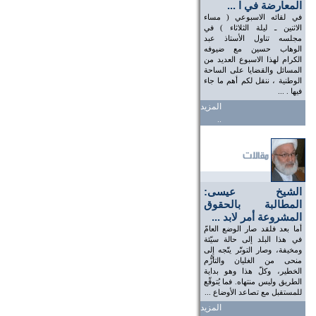
المعارضة في ا ...
في لقائه الاسبوعي ( مساء
الاثنين ـ ليلة الثلاثاء ) في
مجلسه تناول الأستاذ عبد
الوهاب حسين مع ضيوفه
الكرام لهذا الاسبوع العديد من
المسائل والقضايا على الساحة
الوطنية ، ننقل لكم أهم ما جاء
فيها . ...
المزيد
..
الشيخ عيسى:
المطالبة بالحقوق
المشروعة أمر لابد ...
أما بعد فلقد صار الوضع العامّ
في هذا البلد إلى حالة سيّئة
ومخيفة، وصار التوتّر يتّجه إلى
منحى من الغليان والتأزُّم
الخطير، وكلّ هذا وهو بداية
الطريق وليس منتهاه. فما يُتوقّع
للمستقبل مع تصاعد الأوضاع ...
المزيد