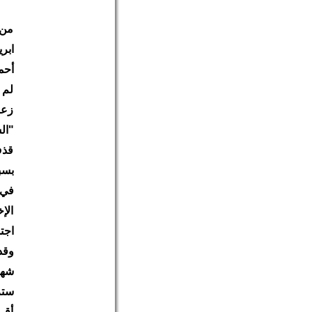
أحم
لم 
زعز
قذف
بسب
في 
الإ
اجت
وقد
شها
ستر
أقر