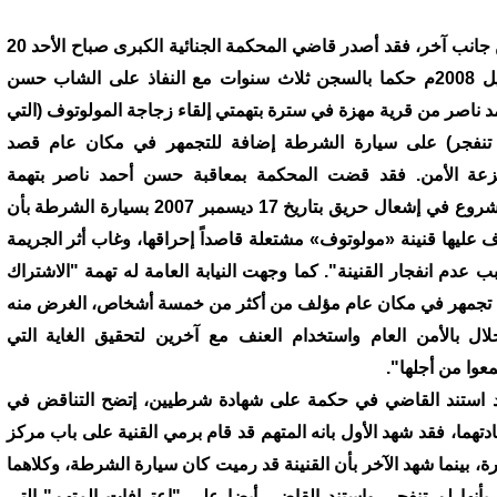
من جانب آخر، فقد أصدر قاضي المحكمة الجنائية الكبرى صباح الأحد 20
ابريل 2008م حكما بالسجن ثلاث سنوات مع النفاذ على الشاب حسن
د ناصر من قرية مهزة في سترة بتهمتي إلقاء زجاجة المولوتوف (التي
تنفجر) على سيارة الشرطة إضافة للتجمهر في مكان عام قصد
عة الأمن. فقد قضت المحكمة بمعاقبة حسن أحمد ناصر بتهمة
"الشروع في إشعال حريق بتاريخ 17 ديسمبر 2007 بسيارة الشرطة بأن
 عليها قنينة «مولوتوف» مشتعلة قاصداً إحراقها، وغاب أثر الجريمة
ب عدم انفجار القنينة". كما وجهت النيابة العامة له تهمة "الاشتراك
تجمهر في مكان عام مؤلف من أكثر من خمسة أشخاص، الغرض منه
خلال بالأمن العام واستخدام العنف مع آخرين لتحقيق الغاية التي
معوا من أجلها".
 استند القاضي في حكمة على شهادة شرطيين، إتضح التناقض في
دتهما، فقد شهد الأول بانه المتهم قد قام برمي القنية على باب مركز
ة، بينما شهد الآخر بأن القنينة قد رميت كان سيارة الشرطة، وكلاهما
 بأنها لم تنفجر. واستند القاضي أيضا على "إعترافات المتهم" التي