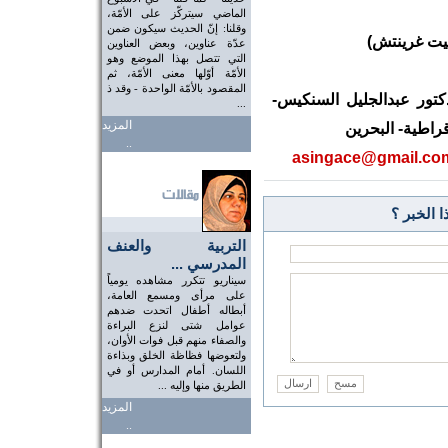
الماضي سيتركّز على الأمّة،
وقلنا: إنّ الحديث سيكون ضمن
عدّة عناوين، وبعض العناوين
التي تتصل بهذا الموضع وهو
الأمّة أوّلها معنى الأمّة، ثم
المقصود بالأمّة الواحدة - وقد ذ
كتور عبدالجليل السنكيس-
...
المزيد
راطية- البحرين
..
asingace@gmail.co
 الخبر ؟
التربية والعنف
المدرسي ...
سيناريو تتكرر مشاهده يومياً
على مرأى ومسمع العامة،
أبطاله أطفال اتحدت ضدهم
عوامل شتى لنزع البراءة
والصفاء منهم قبل فوات الأوان،
ولتعوضها فظاظة الخلق وبذاءة
اللسان. أمام المدارس أو في
الطريق منها وإليه ...
المزيد
..