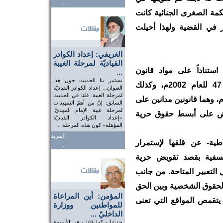
..
كمة الصغرى الجنائية كانت
 في القضية ولهذا أحيلت
الغريفي: إعداد الكوادر
القياديّة لمرحلة الغيبة
تناداً على مواد قانون
...
يستمر بنا الحديث حول هذا
بمرسوم للصحافة والطباعة والنشر رقم 47 للعام 2002م، وكذلك
العنوان... إعداد الكوادر القياديّة
لمرحلة الغيبة: قلنا في الحديث
رسوم بقانون العقوبات رقم 15 للعام 1976م، وهما قانونين مدانين على
السابق: إنّ من أهمّ التمهيدات
لمرحلة غيبة الإمام المهديّ:
فرض على أبسط حقوق حرية
«إعداد الكوادر القياديّة
المؤهلة» كون هذه المرحلة ...
المزيد
طية- عن قلقها لإستمرار
..
تعسفية بقصد تقويض حرية
التعبير المتاحة. من جانب
الحقوق الشخصية وبين الحق
المؤمن: أين المراعاة
 يتقمص المواقع التي تعنى
للمواطنين ووزارة
الداخليّ ...
حديثنا - كما قلنا - في الأسبوع