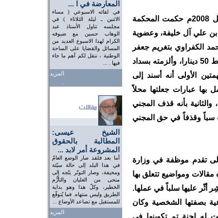
المعارضة في ا ...
في لقائه الاسبوعي ( مساء
في يوم الإربعاء الموافق 16 أبريل 2008م حكمت المحكمة
الاثنين ـ ليلة الثلاثاء ) في
مجلسه تناول الأستاذ عبد
 بن علي آل خليفة، وعضوية
الوهاب حسين مع ضيوفه
الكرام لهذا الاسبوع العديد من
د الكفراوي بتغريم جعفر
المسائل والقضايا على الساحة
الوطنية ، ننقل لكم أهم ما جاء
الجمري وهو صحفي ومحرر في جريدة الوسط 50 دينارا، وألزمته بسداد
فيها . ...
المزيد
تين الأولى أنه أسند إلى
..
بها عبارات جعلتها محلاً
 والثانية بأنه قذف المجني
سباً وقذفاً في حق المجني
الشيخ عيسى:
المطالبة بالحقوق
المشروعة أمر لابد ...
أما بعد فلقد صار الوضع العامّ
الى تقدم موظفة في وزارة
في هذا البلد إلى حالة سيّئة
ومخيفة، وصار التوتّر يتّجه إلى
مقالات ومواضيع تتعلق بها
منحى من الغليان والتأزُّم
ِر أثّر عليها سلباً في عملها.
الخطير، وكلّ هذا وهو بداية
الطريق وليس منتهاه. فما يُتوقّع
ية بصفتها الشخصية وكان
للمستقبل مع تصاعد الأوضاع ...
المزيد
 له لجنة تم تكوينها في