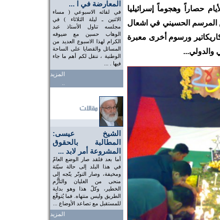
المعارضة في ا ...
ام حصاراً وهجوماً إسرائيليا
في لقائه الاسبوعي ( مساء
الاثنين ـ ليلة الثلاثاء ) في
المرسم الحسيني في اشعال
مجلسه تناول الأستاذ عبد
الوهاب حسين مع ضيوفه
اريكاتير ورسوم أخرى معبرة
الكرام لهذا الاسبوع العديد من
المسائل والقضايا على الساحة
والدولي...
الوطنية ، ننقل لكم أهم ما جاء
فيها . ...
المزيد
..
الشيخ عيسى:
المطالبة بالحقوق
المشروعة أمر لابد ...
أما بعد فلقد صار الوضع العامّ
في هذا البلد إلى حالة سيّئة
ومخيفة، وصار التوتّر يتّجه إلى
منحى من الغليان والتأزُّم
الخطير، وكلّ هذا وهو بداية
الطريق وليس منتهاه. فما يُتوقّع
للمستقبل مع تصاعد الأوضاع ...
المزيد