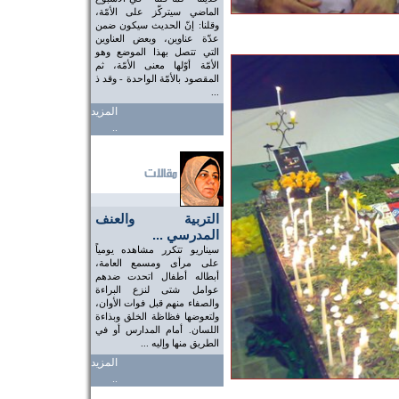
الماضي سيتركّز على الأمّة،
وقلنا: إنّ الحديث سيكون ضمن
عدّة عناوين، وبعض العناوين
التي تتصل بهذا الموضع وهو
الأمّة أوّلها معنى الأمّة، ثم
المقصود بالأمّة الواحدة - وقد ذ
...
المزيد
..
التربية والعنف
المدرسي ...
سيناريو تتكرر مشاهده يومياً
على مرأى ومسمع العامة،
أبطاله أطفال اتحدت ضدهم
عوامل شتى لنزع البراءة
والصفاء منهم قبل فوات الأوان،
ولتعوضها فظاظة الخلق وبذاءة
اللسان. أمام المدارس أو في
الطريق منها وإليه ...
المزيد
..