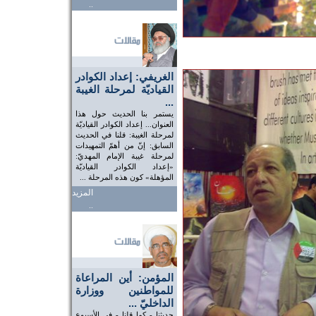
..
الغريفي: إعداد الكوادر
القياديّة لمرحلة الغيبة
...
يستمر بنا الحديث حول هذا
العنوان... إعداد الكوادر القياديّة
لمرحلة الغيبة: قلنا في الحديث
السابق: إنّ من أهمّ التمهيدات
لمرحلة غيبة الإمام المهديّ:
«إعداد الكوادر القياديّة
المؤهلة» كون هذه المرحلة ...
المزيد
..
المؤمن: أين المراعاة
للمواطنين ووزارة
الداخليّ ...
حديثنا - كما قلنا - في الأسبوع